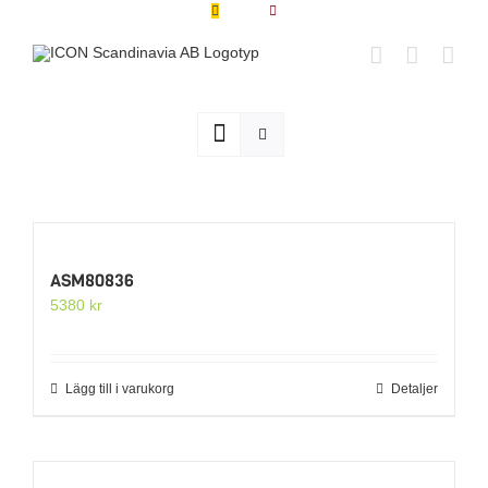
Fortsätt
till
innehållet
ASM80836
5380
kr
Lägg till i varukorg
Detaljer