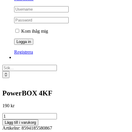
Kom ihåg mig
Registrera
Sök
efter:
PowerBOX 4KF
190
kr
PowerBOX
4KF
Lägg till i varukorg
mängd
Artikelnr:
8594185580867