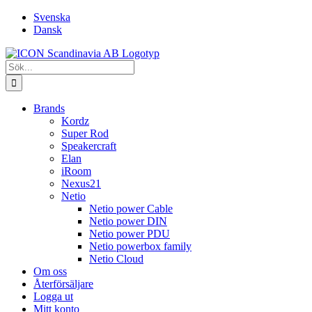
Fortsätt
Svenska
till
Dansk
innehållet
Sök
efter:
Brands
Kordz
Super Rod
Speakercraft
Elan
iRoom
Nexus21
Netio
Netio power Cable
Netio power DIN
Netio power PDU
Netio powerbox family
Netio Cloud
Om oss
Återförsäljare
Logga ut
Mitt konto