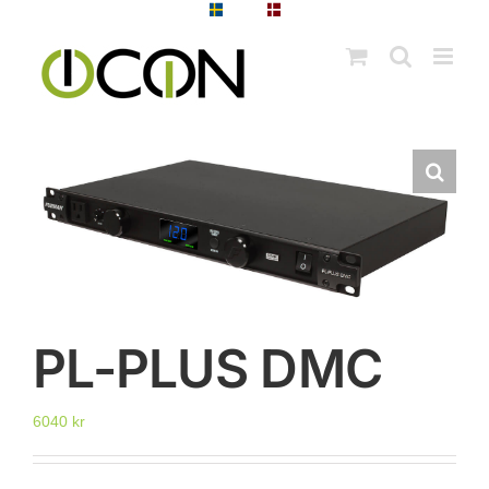
Fortsätt
till
innehållet
PL-PLUS DMC
6040
kr