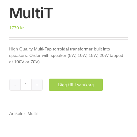
MultiT
1770
kr
High Quality Multi-Tap torroidal transformer built into
speakers. Order with speaker (5W, 10W, 15W, 20W tapped
at 100V or 70V)
Lägg till i varukorg
MultiT
mängd
Artikelnr:
MultiT