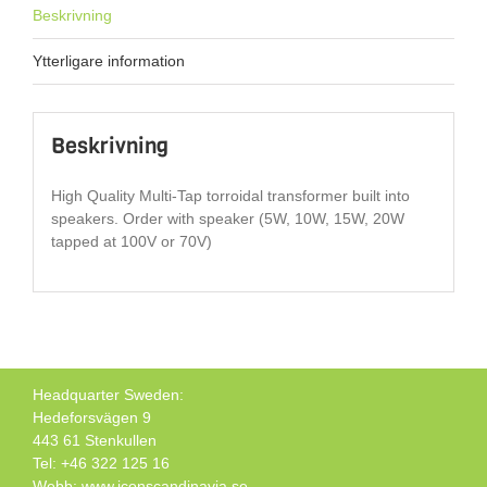
Beskrivning
Ytterligare information
Beskrivning
High Quality Multi-Tap torroidal transformer built into
speakers. Order with speaker (5W, 10W, 15W, 20W
tapped at 100V or 70V)
Headquarter Sweden:
Hedeforsvägen 9
443 61 Stenkullen
Tel: +46 322 125 16
Webb: www.iconscandinavia.se