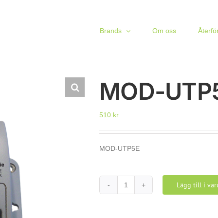
Brands
Om oss
Återfö
MOD-UTP
510
kr
MOD-UTP5E
Lägg till i va
MOD-
UTP5E
mängd