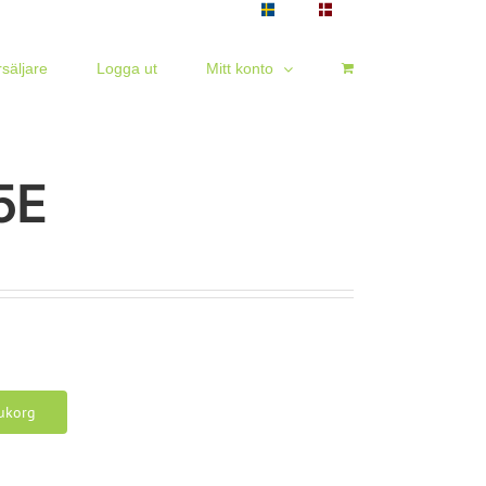
rsäljare
Logga ut
Mitt konto
5E
rukorg