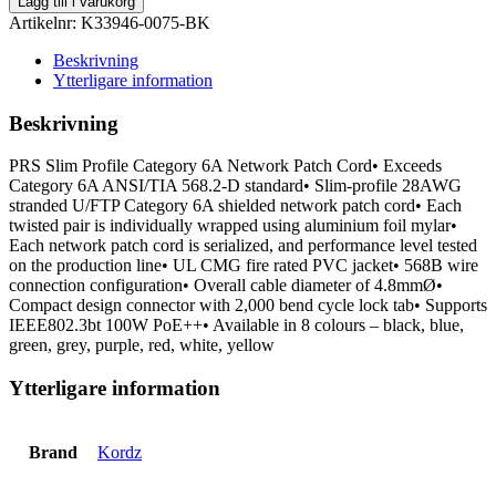
Lägg till i varukorg
K33946-
Artikelnr:
K33946-0075-BK
0075-
BK
Beskrivning
mängd
Ytterligare information
Beskrivning
PRS Slim Profile Category 6A Network Patch Cord• Exceeds
Category 6A ANSI/TIA 568.2-D standard• Slim-profile 28AWG
stranded U/FTP Category 6A shielded network patch cord• Each
twisted pair is individually wrapped using aluminium foil mylar•
Each network patch cord is serialized, and performance level tested
on the production line• UL CMG fire rated PVC jacket• 568B wire
connection configuration• Overall cable diameter of 4.8mmØ•
Compact design connector with 2,000 bend cycle lock tab• Supports
IEEE802.3bt 100W PoE++• Available in 8 colours – black, blue,
green, grey, purple, red, white, yellow
Ytterligare information
Brand
Kordz