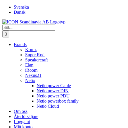
Fortsätt
Svenska
till
Dansk
innehållet
Sök
efter:
Brands
Kordz
Super Rod
Speakercraft
Elan
iRoom
Nexus21
Netio
Netio power Cable
Netio power DIN
Netio power PDU
Netio powerbox family
Netio Cloud
Om oss
Återförsäljare
Logga ut
Mitt konto