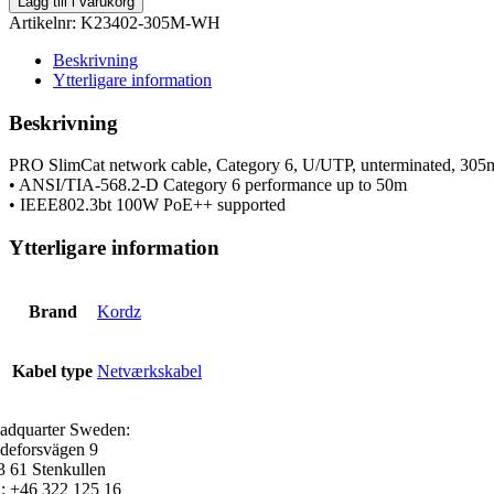
Lägg till i varukorg
K23402-
Artikelnr:
K23402-305M-WH
305M-
WH
Beskrivning
mängd
Ytterligare information
Beskrivning
PRO SlimCat network cable, Category 6, U/UTP, unterminated, 3
• ANSI/TIA-568.2-D Category 6 performance up to 50m
• IEEE802.3bt 100W PoE++ supported
Ytterligare information
Brand
Kordz
Kabel type
Netværkskabel
adquarter Sweden:
deforsvägen 9
3 61 Stenkullen
l: +46 322 125 16