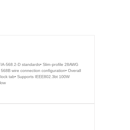
IA-568.2-D standards• Slim-profile 28AWG
568B wire connection configuration• Overall
 lock tab• Supports IEEE802.3bt 100W
llow