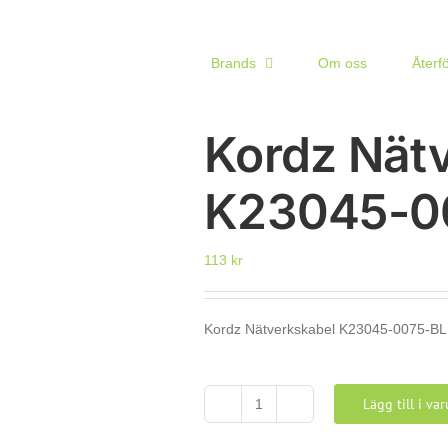
Brands
Om oss
Återf
Kordz Nät
K23045-0
113
kr
Kordz Nätverkskabel K23045-0075-BL
Lägg till i va
Kordz
Nätverkskabel