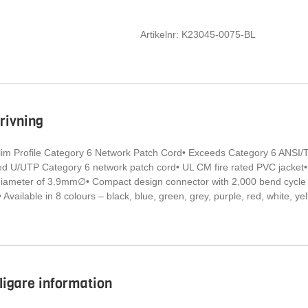
K23045-
0075-
BL
Artikelnr:
K23045-0075-BL
mängd
rivning
im Profile Category 6 Network Patch Cord• Exceeds Category 6 ANSI/T
ed U/UTP Category 6 network patch cord• UL CM fire rated PVC jacket• 
diameter of 3.9mm∅• Compact design connector with 2,000 bend cycle
Available in 8 colours – black, blue, green, grey, purple, red, white, ye
rligare information