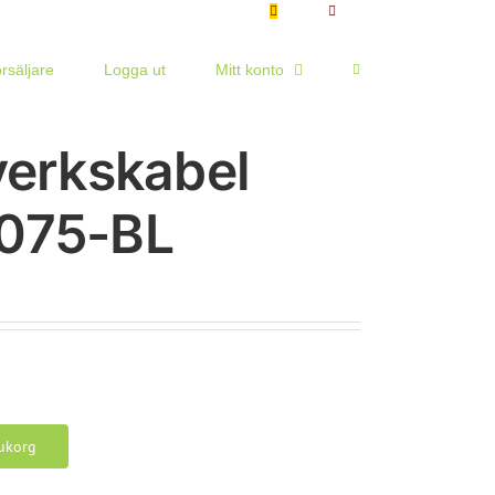
örsäljare
Logga ut
Mitt konto
verkskabel
075-BL
rukorg