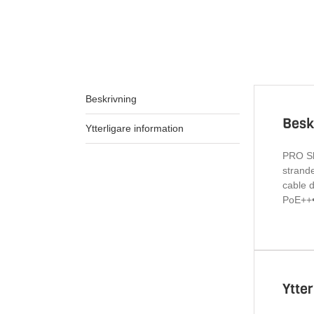
Beskrivning
Besk
Ytterligare information
PRO Sl
strand
cable 
PoE++• 
Ytte