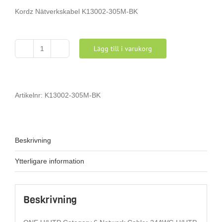
Kordz Nätverkskabel K13002-305M-BK
Lägg till i varukorg
Kordz
Nätverkskabel
K13002-
305M-
BK
Artikelnr:
K13002-305M-BK
mängd
Beskrivning
Ytterligare information
Beskrivning