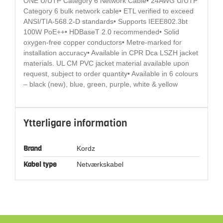
ONE U/UTP Category 6 Network Cable• 24AWG U/UTP
Category 6 bulk network cable• ETL verified to exceed
ANSI/TIA-568.2-D standards• Supports IEEE802.3bt
100W PoE++• HDBaseT 2.0 recommended• Solid
oxygen-free copper conductors• Metre-marked for
installation accuracy• Available in CPR Dca LSZH jacket
materials. UL CM PVC jacket material available upon
request, subject to order quantity• Available in 6 colours
– black (new), blue, green, purple, white & yellow
Ytterligare information
Brand
Kordz
Kabel type
Netværkskabel