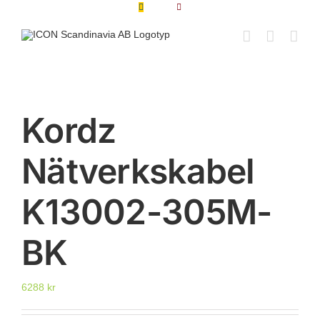
Fortsätt
till
innehållet
Kordz
Nätverkskabel
K13002-305M-
BK
6288
kr