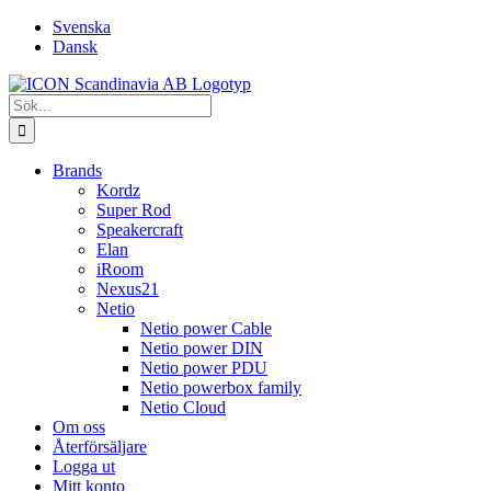
Fortsätt
Svenska
till
Dansk
innehållet
Sök
efter:
Brands
Kordz
Super Rod
Speakercraft
Elan
iRoom
Nexus21
Netio
Netio power Cable
Netio power DIN
Netio power PDU
Netio powerbox family
Netio Cloud
Om oss
Återförsäljare
Logga ut
Mitt konto