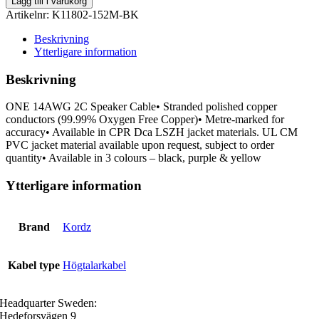
Lägg till i varukorg
K11802-
Artikelnr:
K11802-152M-BK
152M-
BK
Beskrivning
mängd
Ytterligare information
Beskrivning
ONE 14AWG 2C Speaker Cable• Stranded polished copper
conductors (99.99% Oxygen Free Copper)• Metre-marked for
accuracy• Available in CPR Dca LSZH jacket materials. UL CM
PVC jacket material available upon request, subject to order
quantity• Available in 3 colours – black, purple & yellow
Ytterligare information
Brand
Kordz
Kabel type
Högtalarkabel
Headquarter Sweden:
Hedeforsvägen 9