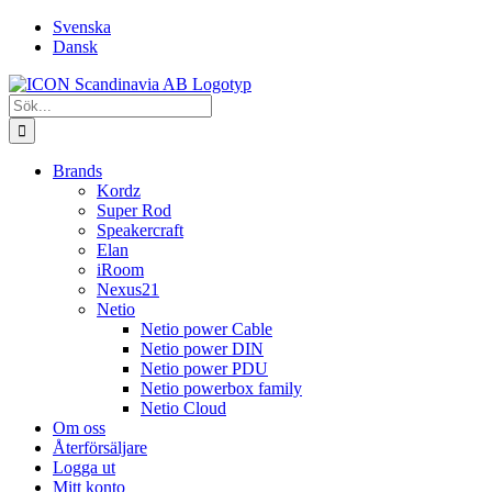
Fortsätt
Svenska
till
Dansk
innehållet
Sök
efter:
Brands
Kordz
Super Rod
Speakercraft
Elan
iRoom
Nexus21
Netio
Netio power Cable
Netio power DIN
Netio power PDU
Netio powerbox family
Netio Cloud
Om oss
Återförsäljare
Logga ut
Mitt konto