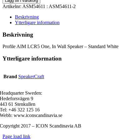
Lägg till i varukorg
ASM54611-
Artikelnr:
ASM54611 : ASM54611-2
2
mängd
Beskrivning
Ytterligare information
Beskrivning
Profile AIM LCR5 One, In Wall Speaker – Standard White
Ytterligare information
Brand
SpeakerCraft
Headquarter Sweden:
Hedeforsvägen 9
443 61 Stenkullen
Tel: +46 322 125 16
Webb: www.iconscandinavia.se
Copyright 2017 – ICON Scandinavia AB
Page load link