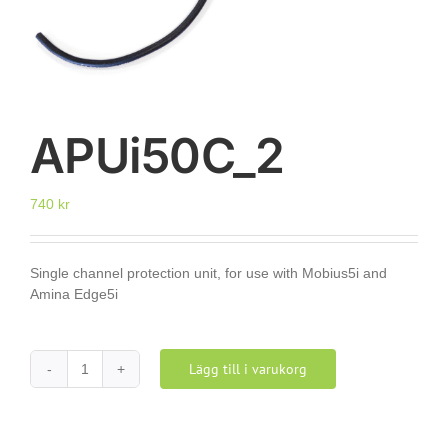
APUi50C_2
740
kr
Single channel protection unit, for use with Mobius5i and
Amina Edge5i
Lägg till i varukorg
APUi50C_2
mängd